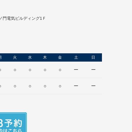
虎ノ門電気ビルディング1Ｆ
月
火
水
木
金
土
日
○
○
○
○
○
ー
ー
○
○
○
○
○
ー
ー
日