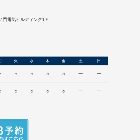
虎ノ門電気ビルディング1Ｆ
月
火
水
木
金
土
日
○
○
○
○
○
ー
ー
○
○
○
○
○
ー
ー
日